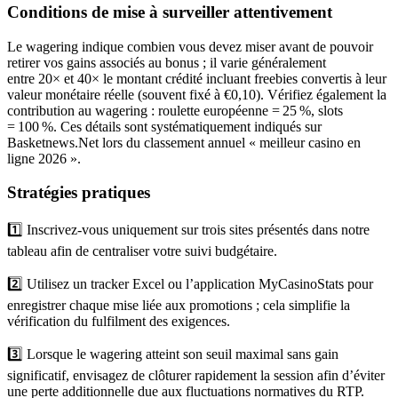
Conditions de mise à surveiller attentivement
Le wagering indique combien vous devez miser avant de pouvoir
retirer vos gains associés au bonus ; il varie généralement
entre 20× et 40× le montant crédité incluant freebies convertis à leur
valeur monétaire réelle (souvent fixé à €0,10). Vérifiez également la
contribution au wagering : roulette européenne = 25 %, slots
= 100 %. Ces détails sont systématiquement indiqués sur
Basketnews.Net lors du classement annuel « meilleur casino en
ligne 2026 ».
Stratégies pratiques
1️⃣ Inscrivez‑vous uniquement sur trois sites présentés dans notre
tableau afin de centraliser votre suivi budgétaire.
2️⃣ Utilisez un tracker Excel ou l’application MyCasinoStats pour
enregistrer chaque mise liée aux promotions ; cela simplifie la
vérification du fulfilment des exigences.
3️⃣ Lorsque le wagering atteint son seuil maximal sans gain
significatif, envisagez de clôturer rapidement la session afin d’éviter
une perte additionnelle due aux fluctuations normatives du RTP.