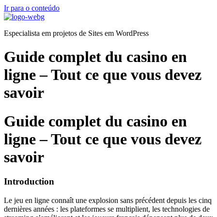
Ir para o conteúdo
Especialista em projetos de Sites em WordPress
Guide complet du casino en
ligne – Tout ce que vous devez
savoir
Guide complet du casino en
ligne – Tout ce que vous devez
savoir
Introduction
Le jeu en ligne connaît une explosion sans précédent depuis les cinq
dernières années : les plateformes se multiplient, les technologies de