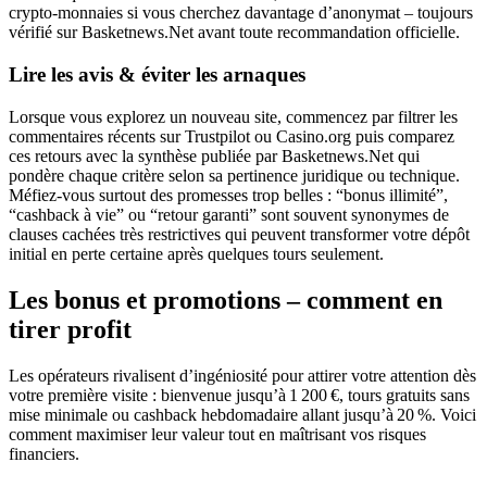
crypto‑monnaies si vous cherchez davantage d’anonymat – toujours
vérifié sur Basketnews.Net avant toute recommandation officielle.
Lire les avis & éviter les arnaques
Lorsque vous explorez un nouveau site, commencez par filtrer les
commentaires récents sur Trustpilot ou Casino.org puis comparez
ces retours avec la synthèse publiée par Basketnews.Net qui
pondère chaque critère selon sa pertinence juridique ou technique.
Méfiez‑vous surtout des promesses trop belles : “bonus illimité”,
“cashback à vie” ou “retour garanti” sont souvent synonymes de
clauses cachées très restrictives qui peuvent transformer votre dépôt
initial en perte certaine après quelques tours seulement.
Les bonus et promotions – comment en
tirer profit
Les opérateurs rivalisent d’ingéniosité pour attirer votre attention dès
votre première visite : bienvenue jusqu’à 1 200 €, tours gratuits sans
mise minimale ou cashback hebdomadaire allant jusqu’à 20 %. Voici
comment maximiser leur valeur tout en maîtrisant vos risques
financiers.