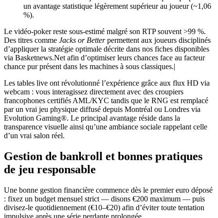
un avantage statistique légèrement supérieur au joueur (~1,06
%).
Le vidéo‑poker reste sous‑estimé malgré son RTP souvent >99 %.
Des titres comme
Jacks or Better
permettent aux joueurs disciplinés
d’appliquer la stratégie optimale décrite dans nos fiches disponibles
via Basketnews.Net afin d’optimiser leurs chances face au facteur
chance pur présent dans les machines à sous classiques.|
Les tables live ont révolutionné l’expérience grâce aux flux HD via
webcam : vous interagissez directement avec des croupiers
francophones certifiés AML/KYC tandis que le RNG est remplacé
par un vrai jeu physique diffusé depuis Montréal ou Londres via
Evolution Gaming®. Le principal avantage réside dans la
transparence visuelle ainsi qu’une ambiance sociale rappelant celle
d’un vrai salon réel.
Gestion de bankroll et bonnes pratiques
de jeu responsable
Une bonne gestion financière commence dès le premier euro déposé
: fixez un budget mensuel strict — disons €200 maximum — puis
divisez-le quotidiennement (€10–€20) afin d’éviter toute tentation
impulsive après une série perdante prolongée.