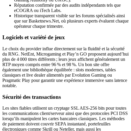
Réputation confirmée par des audits indépendants tels que
eCOGRA ou iTech Labs.
Historique transparent visible sur les forums spécialisés ainsi
que sur Basketnews.Net, où plusieurs experts évaluent chaque
opérateur chaque trimestre.
Logiciels et variété de jeux
Le choix du provider influe directement sur la fluidité et la sécurité
du RNG. NetEnt, Microgaming et Play’n GO proposent aujourd’hui
plus de 4 000 titres différents ; leurs jeux affichent généralement un
RTP moyen compris entre 96 % et 98 %. Un bon site offre
également une bibliothèque équilibrée : slots modernes, tables
classiques et live dealer alimentés par Evolution Gaming ou
Pragmatic Play pour garantir une expérience immersive sans latence
notable.
Sécurité des transactions
Les sites fiables utilisent un cryptage SSL AES‑256 bits pour toutes
les communications client/serveur ainsi que des protocoles PCI DSS
lorsqu’ils manipulent les cartes bancaires classiques. Les méthodes
de paiement doivent couvrir SEPA instantané, portefeuilles
électroniques comme Skrill ou Neteller, mais aussi les