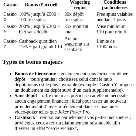
Wagering
Conditions
Casino
Bonus d’accueil
requis
particulières
Casino
100% jusqu’à €500 +
30x dépôt +
Free spins valables
X
100 free spins
free spins
pendant 7 jours
Casino
200% jusqu’à €300 +
35x montant
Mise minimum
Y
€25 sans dépôt
total
€10 pour retrait
Aucun
Casino
Cashback quotidien
Limite de
wagering sur
Z
15% + pari gratuit €10
€100/mois
cashback
Types de bonus majeurs
Bonus de bienvenue
– généralement sous forme combinée
dépôt + tours gratuits ; choisissez celui dont le ratio
dépôt/bonus est le plus favorable (exemple : Casino Y propose
un doublement du dépôt suivi d’un cash supplémentaire).
Sans dépôt
– offre rare mais précieuse car elle ne nécessite
aucun engagement financier ; idéal pour tester un nouveau
provider avant d’investir réellement dans ses machines
vidéo‑poker telles que
Joker Poker Pro
.
Cashback
– rembourse partiellement vos pertes mensuelles ;
privilégiez ceux avec un plafonnement raisonnable afin
d’éviter un effet “cercle vicieux”.