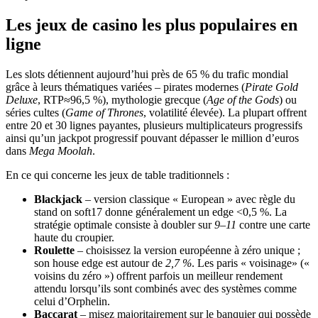
Les jeux de casino les plus populaires en
ligne
Les slots détiennent aujourd’hui près de 65 % du trafic mondial
grâce à leurs thématiques variées – pirates modernes (
Pirate Gold
Deluxe
, RTP≈96,5 %), mythologie grecque (
Age of the Gods
) ou
séries cultes (
Game of Thrones
, volatilité élevée). La plupart offrent
entre 20 et 30 lignes payantes, plusieurs multiplicateurs progressifs
ainsi qu’un jackpot progressif pouvant dépasser le million d’euros
dans
Mega Moolah
.
En ce qui concerne les jeux de table traditionnels :
Blackjack
– version classique « European » avec règle du
stand on soft17 donne généralement un edge <0,5 %. La
stratégie optimale consiste à doubler sur
9–11
contre une carte
haute du croupier.
Roulette
– choisissez la version européenne à zéro unique ;
son house edge est autour de
2,7 %
. Les paris « voisinage» («
voisins du zéro ») offrent parfois un meilleur rendement
attendu lorsqu’ils sont combinés avec des systèmes comme
celui d’Orphelin.
Baccarat
– misez majoritairement sur le banquier qui possède