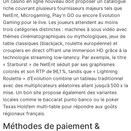
Un casino en ligne nouveau doit proposer un catalogue
riche couvrant plusieurs fournisseurs majeurs tels que
NetEnt, Microgaming, Play’n GO ou encore Evolution
Gaming pour le live. Les joueurs attendent au moins
trois catégories distinctes : machines à sous vidéo avec
thèmes cinématographiques ou mythologiques, jeux de
table classiques (blackjack, roulette européenne) et
croupiers en direct offrant une immersion HD grâce à la
technologie streaming low‑latency. Par exemple, le titre
« Starburst » de NetEnt séduit par ses graphismes
colorés et son RTP de 96,1 %, tandis que « Lightning
Roulette » d’Evolution combine un tableau traditionnel
avec des multiplicateurs aléatoires allant jusqu’à 500 x la
mise. Un bon site propose également des variantes
locales comme le baccarat punto banco ou le poker
Texas Hold’em multi‑table pour répondre aux goûts
régionaux français.
Méthodes de paiement &