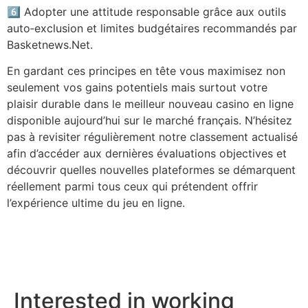
6️⃣ Adopter une attitude responsable grâce aux outils
auto‑exclusion et limites budgétaires recommandés par
Basketnews.Net.
En gardant ces principes en tête vous maximisez non
seulement vos gains potentiels mais surtout votre
plaisir durable dans le meilleur nouveau casino en ligne
disponible aujourd’hui sur le marché français. N’hésitez
pas à revisiter régulièrement notre classement actualisé
afin d’accéder aux dernières évaluations objectives et
découvrir quelles nouvelles plateformes se démarquent
réellement parmi tous ceux qui prétendent offrir
l’expérience ultime du jeu en ligne.
Interested in working