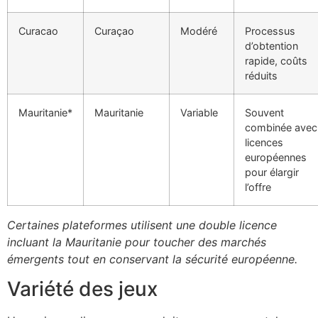
Curacao
Curaçao
Modéré
Processus
d’obtention
rapide, coûts
réduits
Mauritanie*
Mauritanie
Variable
Souvent
combinée avec
licences
européennes
pour élargir
l’offre
Certaines plateformes utilisent une double licence
incluant la Mauritanie pour toucher des marchés
émergents tout en conservant la sécurité européenne.
Variété des jeux