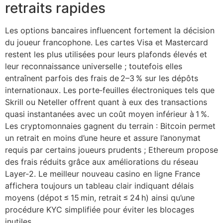
retraits rapides
Les options bancaires influencent fortement la décision
du joueur francophone. Les cartes Visa et Mastercard
restent les plus utilisées pour leurs plafonds élevés et
leur reconnaissance universelle ; toutefois elles
entraînent parfois des frais de 2–3 % sur les dépôts
internationaux. Les porte‑feuilles électroniques tels que
Skrill ou Neteller offrent quant à eux des transactions
quasi instantanées avec un coût moyen inférieur à 1 %.
Les cryptomonnaies gagnent du terrain : Bitcoin permet
un retrait en moins d’une heure et assure l’anonymat
requis par certains joueurs prudents ; Ethereum propose
des frais réduits grâce aux améliorations du réseau
Layer‑2. Le meilleur nouveau casino en ligne France
affichera toujours un tableau clair indiquant délais
moyens (dépot ≤ 15 min, retrait ≤ 24 h) ainsi qu’une
procédure KYC simplifiée pour éviter les blocages
inutiles.