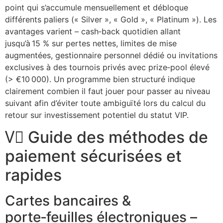
point qui s’accumule mensuellement et débloque
différents paliers (« Silver », « Gold », « Platinum »). Les
avantages varient – cash‑back quotidien allant
jusqu’à 15 % sur pertes nettes, limites de mise
augmentées, gestionnaire personnel dédié ou invitations
exclusives à des tournois privés avec prize‑pool élevé
(> €10 000). Un programme bien structuré indique
clairement combien il faut jouer pour passer au niveau
suivant afin d’éviter toute ambiguïté lors du calcul du
retour sur investissement potentiel du statut VIP.
V️⃣ Guide des méthodes de
paiement sécurisées et
rapides
Cartes bancaires &
porte‑feuilles électroniques –