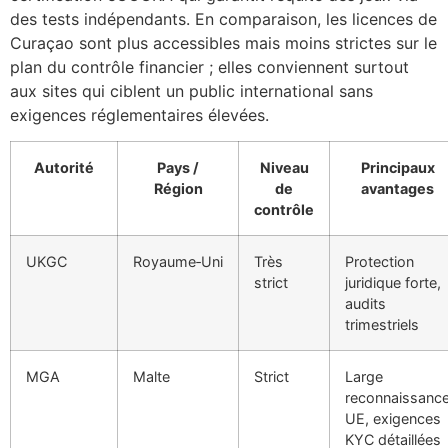
des tests indépendants. En comparaison, les licences de
Curaçao sont plus accessibles mais moins strictes sur le
plan du contrôle financier ; elles conviennent surtout
aux sites qui ciblent un public international sans
exigences réglementaires élevées.
Autorité
Pays /
Niveau
Principaux
Région
de
avantages
contrôle
UKGC
Royaume‑Uni
Très
Protection
strict
juridique forte,
audits
trimestriels
MGA
Malte
Strict
Large
reconnaissanc
UE, exigences
KYC détaillées