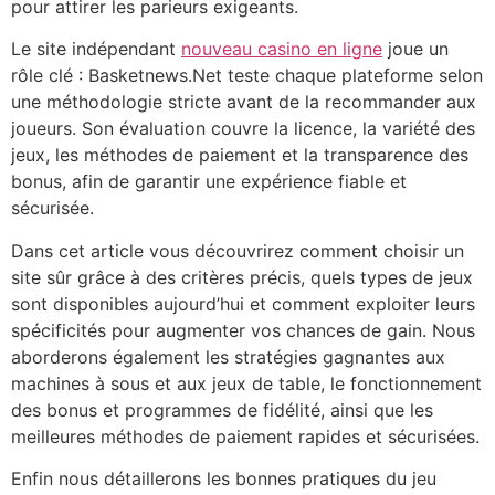
pour attirer les parieurs exigeants.
Le site indépendant
nouveau casino en ligne
joue un
rôle clé : Basketnews.Net teste chaque plateforme selon
une méthodologie stricte avant de la recommander aux
joueurs. Son évaluation couvre la licence, la variété des
jeux, les méthodes de paiement et la transparence des
bonus, afin de garantir une expérience fiable et
sécurisée.
Dans cet article vous découvrirez comment choisir un
site sûr grâce à des critères précis, quels types de jeux
sont disponibles aujourd’hui et comment exploiter leurs
spécificités pour augmenter vos chances de gain. Nous
aborderons également les stratégies gagnantes aux
machines à sous et aux jeux de table, le fonctionnement
des bonus et programmes de fidélité, ainsi que les
meilleures méthodes de paiement rapides et sécurisées.
Enfin nous détaillerons les bonnes pratiques du jeu