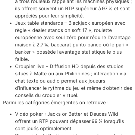
à trois rouleaux rappelant les machines physiques ;
ils offrent souvent un RTP supérieur à 97 % et sont
appréciés pour leur simplicité.
Jeux table standards – Blackjack européen avec
règle « dealer stands on soft 17 », roulette
européenne avec seul zéro pour réduire l’avantage
maison à 2,7 %, baccarat punto banco où le pari «
banker » possède l’avantage statistique le plus
faible.
Croupier live – Diffusion HD depuis des studios
situés à Malte ou aux Philippines ; interaction via
chat texte ou audio permet aux joueurs
d’influencer le rythme du jeu et même d’obtenir des
conseils du croupier virtuel.
Parmi les catégories émergentes on retrouve :
Vidéo poker : Jacks or Better et Deuces Wild
offrent un RTP pouvant dépasser 99 % lorsqu’ils
sont joués optimalement.