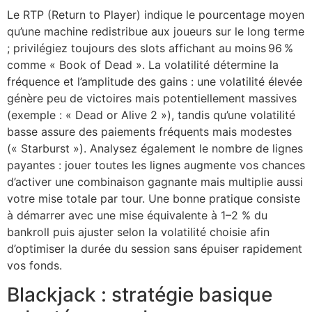
Le RTP (Return to Player) indique le pourcentage moyen
qu’une machine redistribue aux joueurs sur le long terme
; privilégiez toujours des slots affichant au moins 96 %
comme « Book of Dead ». La volatilité détermine la
fréquence et l’amplitude des gains : une volatilité élevée
génère peu de victoires mais potentiellement massives
(exemple : « Dead or Alive 2 »), tandis qu’une volatilité
basse assure des paiements fréquents mais modestes
(« Starburst »). Analysez également le nombre de lignes
payantes : jouer toutes les lignes augmente vos chances
d’activer une combinaison gagnante mais multiplie aussi
votre mise totale par tour. Une bonne pratique consiste
à démarrer avec une mise équivalente à 1–2 % du
bankroll puis ajuster selon la volatilité choisie afin
d’optimiser la durée du session sans épuiser rapidement
vos fonds.
Blackjack : stratégie basique