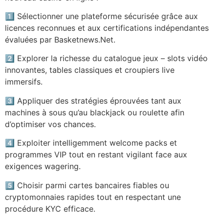
1️⃣ Sélectionner une plateforme sécurisée grâce aux
licences reconnues et aux certifications indépendantes
évaluées par Basketnews.Net.
2️⃣ Explorer la richesse du catalogue jeux – slots vidéo
innovantes, tables classiques et croupiers live
immersifs.
3️⃣ Appliquer des stratégies éprouvées tant aux
machines à sous qu’au blackjack ou roulette afin
d’optimiser vos chances.
4️⃣ Exploiter intelligemment welcome packs et
programmes VIP tout en restant vigilant face aux
exigences wagering.
5️⃣ Choisir parmi cartes bancaires fiables ou
cryptomonnaies rapides tout en respectant une
procédure KYC efficace.