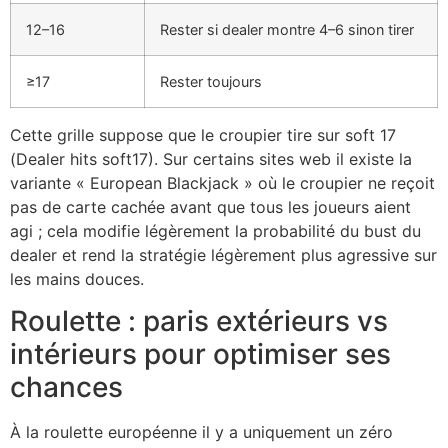
12–16
Rester si dealer montre 4–6 sinon tirer
≥17
Rester toujours
Cette grille suppose que le croupier tire sur soft 17
(Dealer hits soft17). Sur certains sites web il existe la
variante « European Blackjack » où le croupier ne reçoit
pas de carte cachée avant que tous les joueurs aient
agi ; cela modifie légèrement la probabilité du bust du
dealer et rend la stratégie légèrement plus agressive sur
les mains douces.
Roulette : paris extérieurs vs
intérieurs pour optimiser ses
chances
À la roulette européenne il y a uniquement un zéro