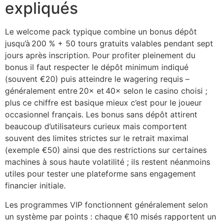
expliqués
Le welcome pack typique combine un bonus dépôt
jusqu’à 200 % + 50 tours gratuits valables pendant sept
jours après inscription. Pour profiter pleinement du
bonus il faut respecter le dépôt minimum indiqué
(souvent €20) puis atteindre le wagering requis –
généralement entre 20× et 40× selon le casino choisi ;
plus ce chiffre est basique mieux c’est pour le joueur
occasionnel français. Les bonus sans dépôt attirent
beaucoup d’utilisateurs curieux mais comportent
souvent des limites strictes sur le retrait maximal
(exemple €50) ainsi que des restrictions sur certaines
machines à sous haute volatilité ; ils restent néanmoins
utiles pour tester une plateforme sans engagement
financier initiale.
Les programmes VIP fonctionnent généralement selon
un système par points : chaque €10 misés rapportent un