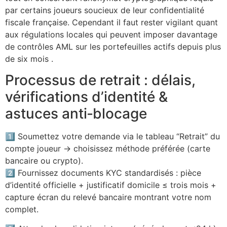
par certains joueurs soucieux de leur confidentialité
fiscale française. Cependant il faut rester vigilant quant
aux régulations locales qui peuvent imposer davantage
de contrôles AML sur les portefeuilles actifs depuis plus
de six mois .
Processus de retrait : délais,
vérifications d’identité &
astuces anti‑blocage
1️⃣ Soumettez votre demande via le tableau “Retrait” du
compte joueur → choisissez méthode préférée (carte
bancaire ou crypto).
2️⃣ Fournissez documents KYC standardisés : pièce
d’identité officielle + justificatif domicile ≤ trois mois +
capture écran du relevé bancaire montrant votre nom
complet.