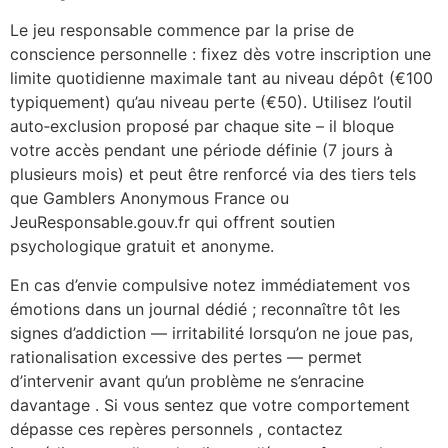
Le jeu responsable commence par la prise de
conscience personnelle : fixez dès votre inscription une
limite quotidienne maximale tant au niveau dépôt (€100
typiquement) qu’au niveau perte (€50). Utilisez l’outil
auto‑exclusion proposé par chaque site – il bloque
votre accès pendant une période définie (7 jours à
plusieurs mois) et peut être renforcé via des tiers tels
que Gamblers Anonymous France ou
JeuResponsable.gouv.fr qui offrent soutien
psychologique gratuit et anonyme.
En cas d’envie compulsive notez immédiatement vos
émotions dans un journal dédié ; reconnaître tôt les
signes d’addiction — irritabilité lorsqu’on ne joue pas,
rationalisation excessive des pertes — permet
d’intervenir avant qu’un problème ne s’enracine
davantage . Si vous sentez que votre comportement
dépasse ces repères personnels , contactez