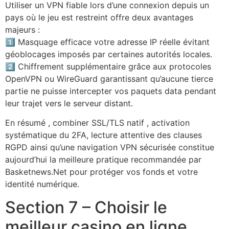
Utiliser un VPN fiable lors d’une connexion depuis un
pays où le jeu est restreint offre deux avantages
majeurs :
1️⃣ Masquage efficace votre adresse IP réelle évitant
géoblocages imposés par certaines autorités locales.
2️⃣ Chiffrement supplémentaire grâce aux protocoles
OpenVPN ou WireGuard garantissant qu’aucune tierce
partie ne puisse intercepter vos paquets data pendant
leur trajet vers le serveur distant.
En résumé , combiner SSL/TLS natif , activation
systématique du 2FA, lecture attentive des clauses
RGPD ainsi qu’une navigation VPN sécurisée constitue
aujourd’hui la meilleure pratique recommandée par
Basketnews.Net pour protéger vos fonds et votre
identité numérique.
Section 7 – Choisir le
meilleur casino en ligne