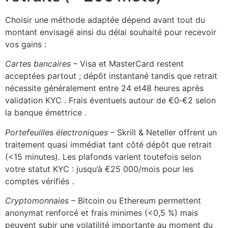
Choisir une méthode adaptée dépend avant tout du
montant envisagé ainsi du délai souhaité pour recevoir
vos gains :
Cartes bancaires
– Visa et MasterCard restent
acceptées partout ; dépôt instantané tandis que retrait
nécessite généralement entre 24 et48 heures après
validation KYC . Frais éventuels autour de €0‑€2 selon
la banque émettrice .
Portefeuilles électroniques
– Skrill & Neteller offrent un
traitement quasi immédiat tant côté dépôt que retrait
(<15 minutes). Les plafonds varient toutefois selon
votre statut KYC : jusqu’à €25 000/mois pour les
comptes vérifiés .
Cryptomonnaies
– Bitcoin ou Ethereum permettent
anonymat renforcé et frais minimes (<0,5 %) mais
peuvent subir une volatilité importante au moment du