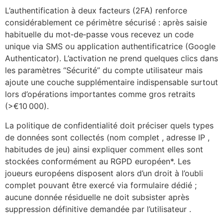
L’authentification à deux facteurs (2FA) renforce
considérablement ce périmètre sécurisé : après saisie
habituelle du mot‑de‑passe vous recevez un code
unique via SMS ou application authentificatrice (Google
Authenticator). L’activation ne prend quelques clics dans
les paramètres “Sécurité” du compte utilisateur mais
ajoute une couche supplémentaire indispensable surtout
lors d’opérations importantes comme gros retraits
(>€10 000).
La politique de confidentialité doit préciser quels types
de données sont collectés (nom complet , adresse IP ,
habitudes de jeu) ainsi expliquer comment elles sont
stockées conformément au RGPD européen*. Les
joueurs européens disposent alors d’un droit à l’oubli
complet pouvant être exercé via formulaire dédié ;
aucune donnée résiduelle ne doit subsister après
suppression définitive demandée par l’utilisateur .