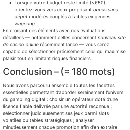
Lorsque votre budget reste limité (<€50),
orientez-vous vers ceux proposant
bonus sans
dépôt
modérés couplés à faibles exigences
wagering
.
En croisant ces éléments avec nos évaluations
détaillées — notamment celles concernant
nouveau site
de casino online
récemment lancé — vous serez
capable de sélectionner précisément celui qui maximise
plaisir tout en limitant risques financiers.
Conclusion – (≈ 180 mots)
Nous avons parcouru ensemble toutes les facettes
essentielles permettant d’aborder sereinement l’univers
du gambling digital : choisir un opérateur doté d’une
licence fiable délivrée par une autorité reconnue ;
sélectionner judicieusement ses jeux parmi slots
volatiles ou tables stratégiques ; analyser
minutieusement chaque promotion afin d’en extraire