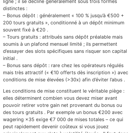
ligne ; il se décline généralement sous trois formes
distinctes :
– Bonus dépôt : généralement « 100 % jusqu’à €500 +
200 tours gratuits », conditionné à un dépôt minimum
souvent fixé à €20 .
– Tours gratuits : attribués sans dépôt préalable mais
soumis à un plafond mensuel limité ; ils permettent
d’essayer des slots spécifiques sans risquer son capital
initial .
– Bonus sans dépôt : rare chez les opérateurs régulés
mais très attractif (« €10 offerts dès inscription ») avec
conditions de mise élevées (>30x) afin d’éviter l’abus .
Les conditions de mise constituent le véritable piège :
elles déterminent combien vous devez miser avant
pouvoir retirer votre gain net provenant du bonus ou
des tours gratuits . Par exemple un bonus €200 avec
wagering ×35 exige €7 000 de mises totales – ce qui
peut rapidement devenir coûteux si vous jouez