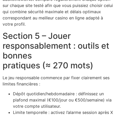
sur chaque site testé afin que vous puissiez choisir celui
qui combine sécurité maximale et délais optimaux
correspondant au meilleur casino en ligne adapté à
votre profil.
Section 5 – Jouer
responsablement : outils et
bonnes
pratiques (≈ 270 mots)
Le jeu responsable commence par fixer clairement ses
limites financières :
Dépôt quotidien/hebdomadaire : définissez un
plafond maximal (€100/jour ou €500/semaine) via
votre compte utilisateur.
Limite temporelle : activez l’alarme session après X