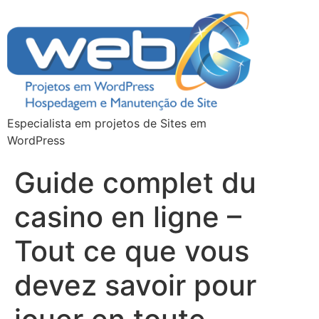
Especialista em projetos de Sites em
WordPress
Guide complet du
casino en ligne –
Tout ce que vous
devez savoir pour