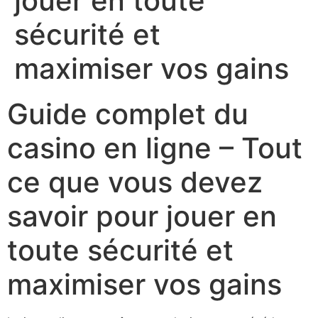
jouer en toute
sécurité et
maximiser vos gains
Guide complet du
casino en ligne – Tout
ce que vous devez
savoir pour jouer en
toute sécurité et
maximiser vos gains