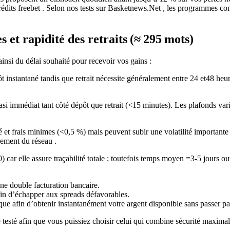
édits freebet . Selon nos tests sur Basketnews.Net , les programmes co
 et rapidité des retraits (≈ 295 mots)
nsi du délai souhaité pour recevoir vos gains :
t instantané tandis que retrait nécessite généralement entre 24 et48 heu
asi immédiat tant côté dépôt que retrait (<15 minutes). Les plafonds var
et frais minimes (<0,5 %) mais peuvent subir une volatilité important
ement du réseau .
car elle assure traçabilité totale ; toutefois temps moyen =3‑5 jours ouv
une double facturation bancaire.
afin d’échapper aux spreads défavorables.
que afin d’obtenir instantanément votre argent disponible sans passer par
esté afin que vous puissiez choisir celui qui combine sécurité maximal