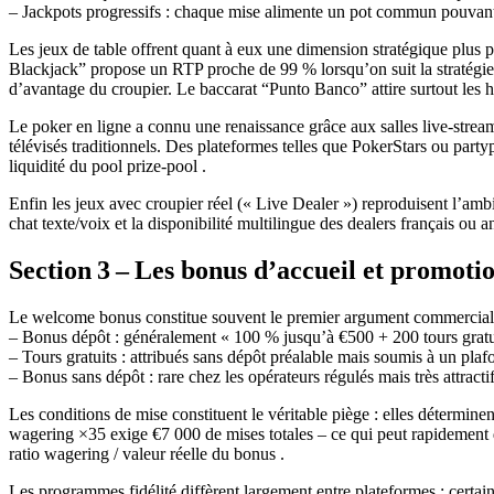
– Jackpots progressifs : chaque mise alimente un pot commun pouvant a
Les jeux de table offrent quant à eux une dimension stratégique plus 
Blackjack” propose un RTP proche de 99 % lorsqu’on suit la stratégie
d’avantage du croupier. Le baccarat “Punto Banco” attire surtout les 
Le poker en ligne a connu une renaissance grâce aux salles live‑stream
télévisés traditionnels. Des plateformes telles que PokerStars ou par
liquidité du pool prize‑pool .
Enfin les jeux avec croupier réel (« Live Dealer ») reproduisent l’amb
chat texte/voix et la disponibilité multilingue des dealers français ou a
Section 3 – Les bonus d’accueil et promoti
Le welcome bonus constitue souvent le premier argument commercial d’u
– Bonus dépôt : généralement « 100 % jusqu’à €500 + 200 tours gratu
– Tours gratuits : attribués sans dépôt préalable mais soumis à un plafon
– Bonus sans dépôt : rare chez les opérateurs régulés mais très attracti
Les conditions de mise constituent le véritable piège : elles détermi
wagering ×35 exige €7 000 de mises totales – ce qui peut rapidement de
ratio wagering / valeur réelle du bonus .
Les programmes fidélité diffèrent largement entre plateformes : certa