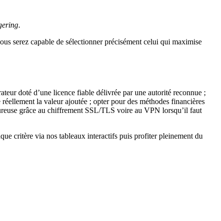
ering
.
s serez capable de sélectionner précisément celui qui maximise
ateur doté d’une licence fiable délivrée par une autorité reconnue ;
 réellement la valeur ajoutée ; opter pour des méthodes financières
goureuse grâce au chiffrement SSL/TLS voire au VPN lorsqu’il faut
ue critère via nos tableaux interactifs puis profiter pleinement du