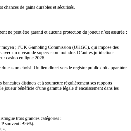
s chances de gains durables et sécurisés.
ent ne peut être garanti et aucune protection du joueur n’est assurée ;
 le RTP moyen ; l’UK Gambling Commission (UKGC), qui impose des
is avec un niveau de supervision moindre. D’autres juridictions
ur casino en ligne 2026.
 du casino choisi. Un lien direct vers le registre public doit apparaître
s bancaires distincts et à soumettre régulièrement ses rapports
le joueur bénéficie d’une garantie légale d’encaissement dans les
stingue trois grandes catégories :
(RTP souvent >96%).
t ».