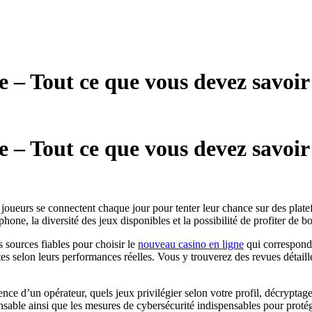
 – Tout ce que vous devez savoir 
 – Tout ce que vous devez savoir 
joueurs se connectent chaque jour pour tenter leur chance sur des platefo
hone, la diversité des jeux disponibles et la possibilité de profiter de 
s sources fiables pour choisir le
nouveau casino en ligne
qui correspond
sites selon leurs performances réelles. Vous y trouverez des revues détail
ce d’un opérateur, quels jeux privilégier selon votre profil, décrypta
onsable ainsi que les mesures de cybersécurité indispensables pour prot