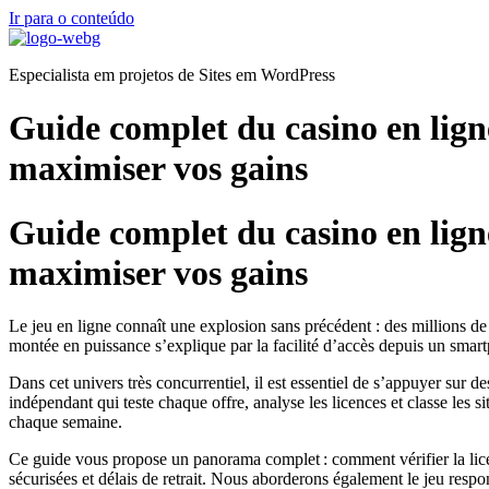
Ir para o conteúdo
Especialista em projetos de Sites em WordPress
Guide complet du casino en ligne
maximiser vos gains
Guide complet du casino en ligne
maximiser vos gains
Le jeu en ligne connaît une explosion sans précédent : des millions de 
montée en puissance s’explique par la facilité d’accès depuis un smartp
Dans cet univers très concurrentiel, il est essentiel de s’appuyer sur de
indépendant qui teste chaque offre, analyse les licences et classe les 
chaque semaine.
Ce guide vous propose un panorama complet : comment vérifier la licen
sécurisées et délais de retrait. Nous aborderons également le jeu resp