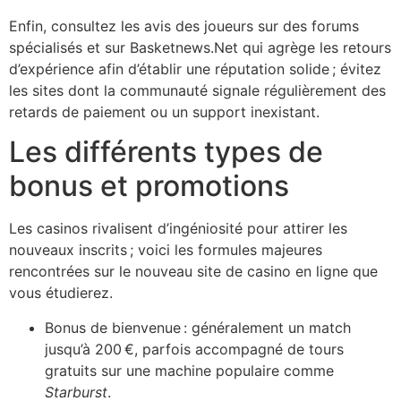
Enfin, consultez les avis des joueurs sur des forums
spécialisés et sur Basketnews.Net qui agrège les retours
d’expérience afin d’établir une réputation solide ; évitez
les sites dont la communauté signale régulièrement des
retards de paiement ou un support inexistant.
Les différents types de
bonus et promotions
Les casinos rivalisent d’ingéniosité pour attirer les
nouveaux inscrits ; voici les formules majeures
rencontrées sur le nouveau site de casino en ligne que
vous étudierez.
Bonus de bienvenue : généralement un match
jusqu’à 200 €, parfois accompagné de tours
gratuits sur une machine populaire comme
Starburst
.