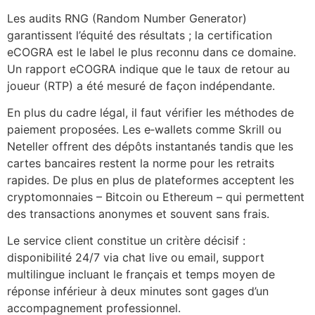
Les audits RNG (Random Number Generator)
garantissent l’équité des résultats ; la certification
eCOGRA est le label le plus reconnu dans ce domaine.
Un rapport eCOGRA indique que le taux de retour au
joueur (RTP) a été mesuré de façon indépendante.
En plus du cadre légal, il faut vérifier les méthodes de
paiement proposées. Les e‑wallets comme Skrill ou
Neteller offrent des dépôts instantanés tandis que les
cartes bancaires restent la norme pour les retraits
rapides. De plus en plus de plateformes acceptent les
cryptomonnaies – Bitcoin ou Ethereum – qui permettent
des transactions anonymes et souvent sans frais.
Le service client constitue un critère décisif :
disponibilité 24/7 via chat live ou email, support
multilingue incluant le français et temps moyen de
réponse inférieur à deux minutes sont gages d’un
accompagnement professionnel.