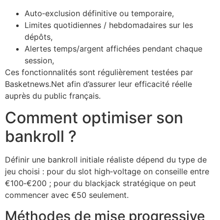
Auto‑exclusion définitive ou temporaire,
Limites quotidiennes / hebdomadaires sur les
dépôts,
Alertes temps/argent affichées pendant chaque
session,
Ces fonctionnalités sont régulièrement testées par
Basketnews.Net afin d’assurer leur efficacité réelle
auprès du public français.
Comment optimiser son
bankroll ?
Définir une bankroll initiale réaliste dépend du type de
jeu choisi : pour du slot high‑voltage on conseille entre
€100‑€200 ; pour du blackjack stratégique on peut
commencer avec €50 seulement.
Méthodes de mise progressive