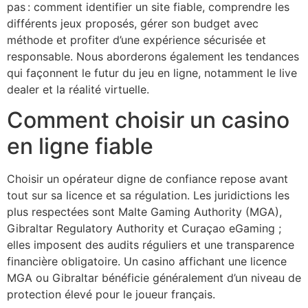
pas : comment identifier un site fiable, comprendre les
différents jeux proposés, gérer son budget avec
méthode et profiter d’une expérience sécurisée et
responsable. Nous aborderons également les tendances
qui façonnent le futur du jeu en ligne, notamment le live
dealer et la réalité virtuelle.
Comment choisir un casino
en ligne fiable
Choisir un opérateur digne de confiance repose avant
tout sur sa licence et sa régulation. Les juridictions les
plus respectées sont Malte Gaming Authority (MGA),
Gibraltar Regulatory Authority et Curaçao eGaming ;
elles imposent des audits réguliers et une transparence
financière obligatoire. Un casino affichant une licence
MGA ou Gibraltar bénéficie généralement d’un niveau de
protection élevé pour le joueur français.