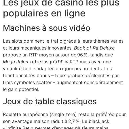
Les jeux de casino les plus
populaires en ligne
Machines à sous vidéo
Les slots dominent le trafic grâce à leurs thèmes variés
et leurs mécaniques innovantes.
Book of Ra Deluxe
propose un RTP moyen autour de 96 %, tandis que
Mega Joker
offre jusqu’à 99 % RTP mais avec une
volatilité faible adaptée aux joueurs prudents. Les
fonctionnalités bonus – tours gratuits déclenchés par
trois symboles scatter – augmentent considérablement
le gain potentiel.
Jeux de table classiques
Roulette européenne (single zero) reste la préférée pour
son avantage maison réduit à 2,7 %. Le blackjack
« Infinite Bet » permet d’engager plusieurs mains