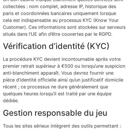
collectées : nom complet, adresse IP, historique des
paris et coordonnées bancaires uniquement lorsque
cela est indispensable au processus KYC (Know Your
Customer). Ces informations sont stockées sur serveurs
situés dans l’UE afin d’être couvertes par le RGPD.
Vérification d’identité (KYC)
La procédure KYC devient incontournable après votre
premier retrait supérieur à €500 ou lorsqu’une suspicion
anti‑blanchiment apparaît. Vous devrez fournir une
pièce d’identité officielle ainsi qu’un justificatif domicile
récent ; ce processus ne dure généralement que
quelques heures lorsqu’il est traité par une équipe
dédiée.
Gestion responsable du jeu
Tous les sites sérieux intègrent des outils permettant :