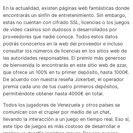
En la actualidad, existen páginas web fantásticas donde
encontrarás un sinfín de entretenimiento. Sin embargo,
estas no cuentan con cifrado SSL, licencias o los juegos
de video casinos son dudosos o desarrollados por
proveedores que nadie conoce. Todos estos datos
podrás conocerlos en la web del proveedor e incluso
consultar los números de licencias en los sitios web de
las autoridades responsables. El premio más generoso
de bienvenida lo encontrarás en este sitio web de azar,
que ofrece un 100% en tu primer depósito, hasta 1000€.
De acuerdo con nuestra reseña Jokerbet, el operador
premia cada uno de tus cuatro primeros depósitos,
permitiéndote obtener hasta 4000€ en total.
Todos los jugadores de Venezuela y otros países se
comunican con el crupier por medio de un chat,
llevando la interacción a un juego en tiempo real. Eso sí,
este tipo de juegos es más costoso de desarrollar e