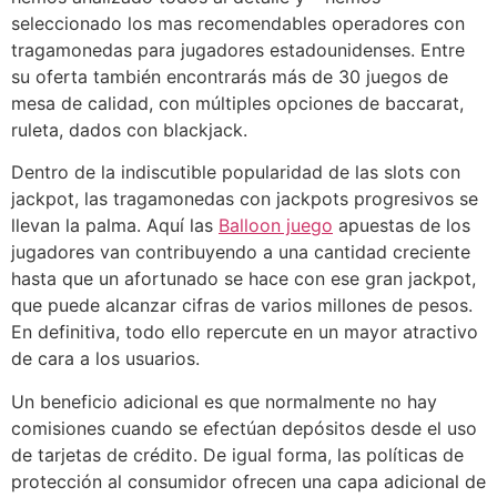
seleccionado los mas recomendables operadores con
tragamonedas para jugadores estadounidenses. Entre
su oferta también encontrarás más de 30 juegos de
mesa de calidad, con múltiples opciones de baccarat,
ruleta, dados con blackjack.
Dentro de la indiscutible popularidad de las slots con
jackpot, las tragamonedas con jackpots progresivos se
llevan la palma. Aquí las
Balloon juego
apuestas de los
jugadores van contribuyendo a una cantidad creciente
hasta que un afortunado se hace con ese gran jackpot,
que puede alcanzar cifras de varios millones de pesos.
En definitiva, todo ello repercute en un mayor atractivo
de cara a los usuarios.
Un beneficio adicional es que normalmente no hay
comisiones cuando se efectúan depósitos desde el uso
de tarjetas de crédito. De igual forma, las políticas de
protección al consumidor ofrecen una capa adicional de