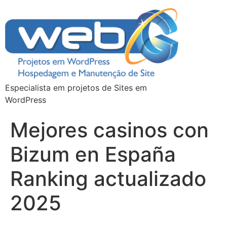
Especialista em projetos de Sites em
WordPress
Mejores casinos con
Bizum en España
Ranking actualizado
2025